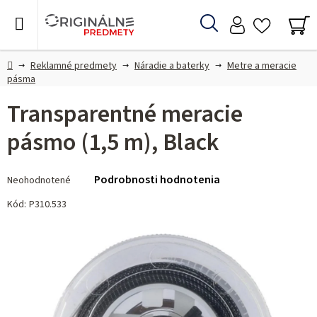
Prejsť
na
Hľadať
obsah
NÁ
KO
Domov
Reklamné predmety
Náradie a baterky
Metre a meracie
pásma
Transparentné meracie
pásmo (1,5 m), Black
Priemerné
Podrobnosti hodnotenia
Neohodnotené
hodnotenie
produktu
Kód:
P310.533
je
0,0
z 5
hviezdičiek.