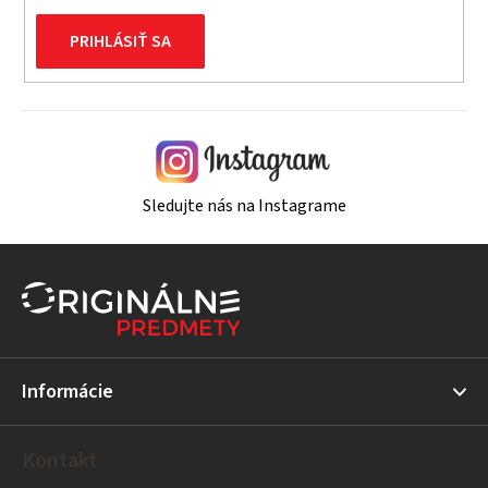
PRIHLÁSIŤ SA
Sledujte nás na Instagrame
Z
á
p
ä
t
Informácie
i
e
Kontakt