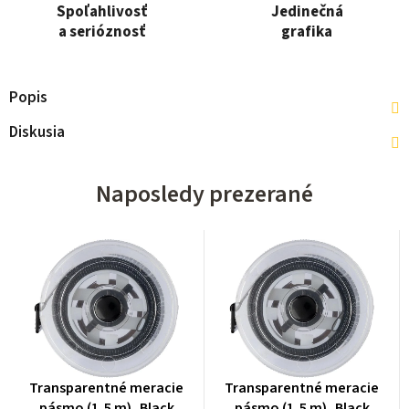
Spoľahlivosť
Jedinečná
a serióznosť
grafika
Popis
Diskusia
Naposledy prezerané
Transparentné meracie
Transparentné meracie
pásmo (1,5 m), Black
pásmo (1,5 m), Black