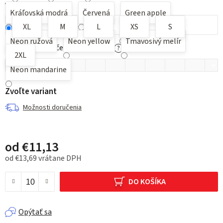
Veľkosť
Kráľovská modrá
Červená
Green apple
XL
M
L
XS
S
Neon ružová
Neon yellow
Tmavosivý melír
Možnosť potlače pre nacenenie
?
2XL
Neon mandarine
Zvoľte variant
Možnosti doručenia
od
€11,13
od
€13,69
vrátane DPH
Jednotková cena:
DO KOŠÍKA
Opýtať sa