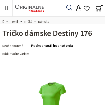
Prejsť
na
Hľadať
obsah
NÁ
KO
Domov
Textil
Tričká
Dámske
Tričko dámske Destiny 176
Priemerné
Podrobnosti hodnotenia
Neohodnotené
hodnotenie
produktu
Kód:
Zvoľte variant
je
0,0
z 5
hviezdičiek.