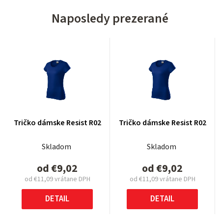
Naposledy prezerané
Tričko dámske Resist R02
Tričko dámske Resist R02
Skladom
Skladom
od
€9,02
od
€9,02
od
€11,09
vrátane DPH
od
€11,09
vrátane DPH
Jednotková
Jednotková
cena:
cena:
DETAIL
DETAIL