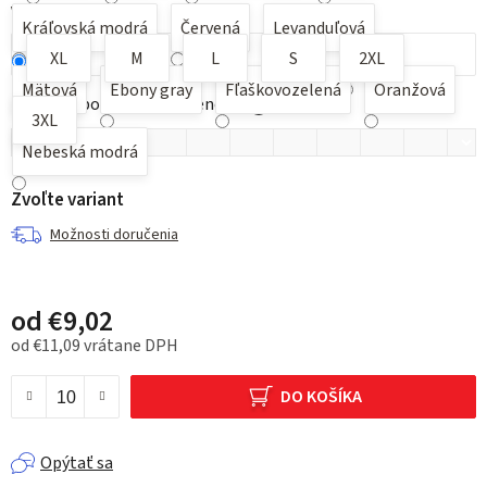
Veľkosť
Kráľovská modrá
Červená
Levanduľová
XL
M
L
S
2XL
Mätová
Ebony gray
Fľaškovozelená
Oranžová
Možnosť potlače pre nacenenie
?
3XL
Nebeská modrá
Zvoľte variant
Možnosti doručenia
od
€9,02
od
€11,09
vrátane DPH
Jednotková cena:
DO KOŠÍKA
Opýtať sa