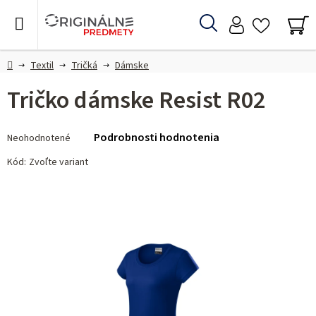
Prejsť
na
Hľadať
obsah
NÁ
KO
Domov
Textil
Tričká
Dámske
Tričko dámske Resist R02
Priemerné
Podrobnosti hodnotenia
Neohodnotené
hodnotenie
produktu
Kód:
Zvoľte variant
je
0,0
z 5
hviezdičiek.