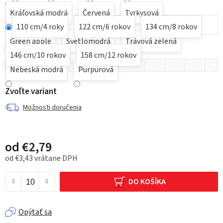
Veľkosť
Kráľovská modrá
Červená
Tyrkysová
110 cm/4 roky
122 cm/6 rokov
134 cm/8 rokov
Green apple
Svetlomodrá
Trávová zelená
Možnosť potlače pre nacenenie
?
146 cm/10 rokov
158 cm/12 rokov
Nebeská modrá
Purpurová
Zvoľte variant
Možnosti doručenia
od
€2,79
od
€3,43
vrátane DPH
Jednotková cena:
DO KOŠÍKA
Opýtať sa