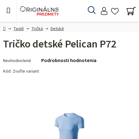
Prejsť
na
Hľadať
obsah
NÁ
KO
Domov
Textil
Tričká
Detské
Tričko detské Pelican P72
Priemerné
Podrobnosti hodnotenia
Neohodnotené
hodnotenie
produktu
Kód:
Zvoľte variant
je
0,0
z 5
hviezdičiek.