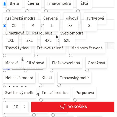
Biela
Čierna
Tmavomodrá
Žltá
Veľkosť
Kráľovská modrá
Červená
Kávová
Tyrkysová
XL
M
L
XS
S
Limetková
Petrol blue
Svetlomodrá
Možnosť potlače pre nacenenie
?
2XL
3XL
4XL
5XL
Tmavý tyrkys
Trávová zelená
Marlboro červená
Zvoľte variant
Mätová
Citrónová
Fľaškovozelená
Oranžová
Možnosti doručenia
Nebeská modrá
Khaki
Tmavosivý melír
od
€6,26
Svetlosivý melír
Tmavá bridlica
Purpurová
od
€7,70
vrátane DPH
Jednotková cena:
DO KOŠÍKA
Svetlá khaki
Army
Denim