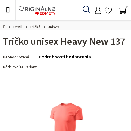
Prejsť
na
Hľadať
obsah
NÁ
KO
Domov
Textil
Tričká
Unisex
Tričko unisex Heavy New 137
Priemerné
Podrobnosti hodnotenia
Neohodnotené
hodnotenie
produktu
Kód:
Zvoľte variant
je
0,0
z 5
hviezdičiek.