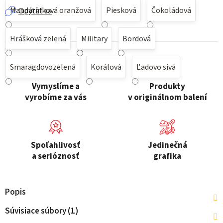
Mandarínková oranžová
Piesková
Čokoládová
Opýtať sa
Hrášková zelená
Military
Bordová
Smaragdovozelená
Korálová
Ľadovo sivá
Vymyslíme a
Produkty
vyrobíme za vás
v originálnom balení
Spoľahlivosť
Jedinečná
a serióznosť
grafika
Popis
Súvisiace súbory (1)