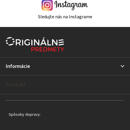
Sledujte nás na Instagrame
Z
á
p
ä
t
Informácie
i
e
Kontakt
Spôsoby dopravy: