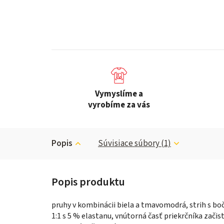
Vymyslíme a
vyrobíme za vás
Popis
Súvisiace súbory (1)
pruhy v kombinácii biela a tmavomodrá, strih s bo
1:1 s 5 % elastanu, vnútorná časť priekrčníka zač