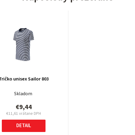
Tričko unisex Sailor 803
Skladom
€9,44
€11,61
vrátane DPH
Jednotková
cena:
DETAIL