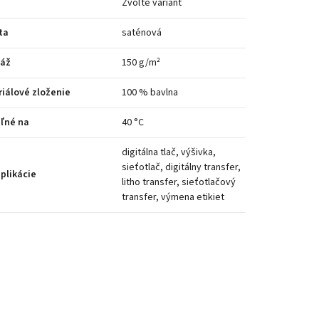
Zvoľte variant
ta
saténová
áž
150 g/m²
iálové zloženie
100 % bavlna
ľné na
40 °C
digitálna tlač, výšivka,
sieťotlač, digitálny transfer,
plikácie
litho transfer, sieťotlačový
transfer, výmena etikiet