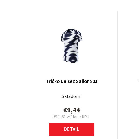
Tričko unisex Sailor 803
Skladom
€9,44
€11,61
vrátane DPH
Jednotková
cena:
DETAIL