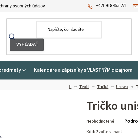
+421 918 455 271
hrany osobných údajov
predmety
Kalendáre a zápisníky s VLASTNÝM dizajnom
Domov
Textil
Tričká
Unisex
T
Tričko uni
Priemerné
Podro
Neohodnotené
hodnotenie
produktu
Kód:
Zvoľte variant
je