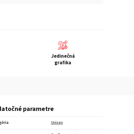
Jedinečná
grafika
atočné parametre
gória
Unisex