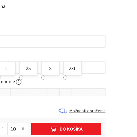
lna
L
XS
S
2XL
cenenie
?
Možnosti doručenia
DO KOŠÍKA