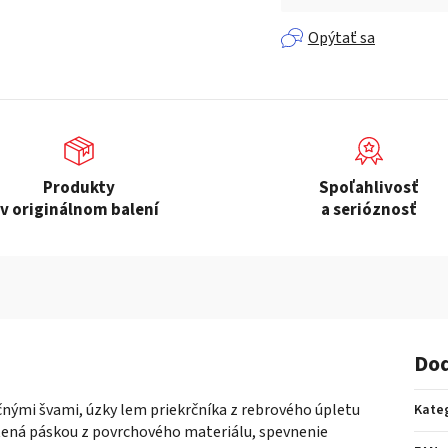
Jednotková cena:
Opýtať sa
Produkty
Spoľahlivosť
v originálnom balení
a serióznosť
Dod
čnými švami, úzky lem priekrčníka z rebrového úpletu
Kate
istená páskou z povrchového materiálu, spevnenie