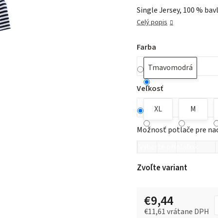
Single Jersey, 100 % bav
0,0
z 5
Celý popis
hviezdičiek.
Farba
Tmavomodrá
Veľkosť
XL
M
Možnosť potlače pre na
Zvoľte variant
€9,44
€11,61
vrátane DPH