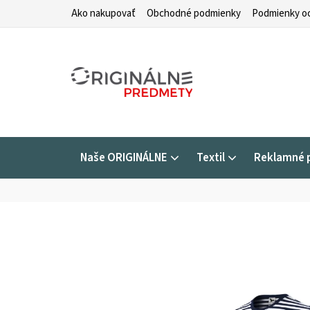
Prejsť
Ako nakupovať
Obchodné podmienky
Podmienky oc
na
obsah
Naše ORIGINÁLNE
Textil
Reklamné 