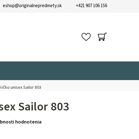
eshop
@
originalnepredmety.sk
+421 907 106 156
NÁKUPNÝ
KOŠÍK
ričko unisex Sailor 803
sex Sailor 803
bnosti hodnotenia