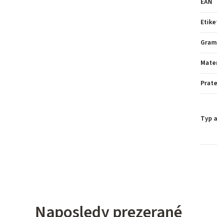
EAN
Etike
Gram
Mater
Prate
Typ a
Naposledy prezerané