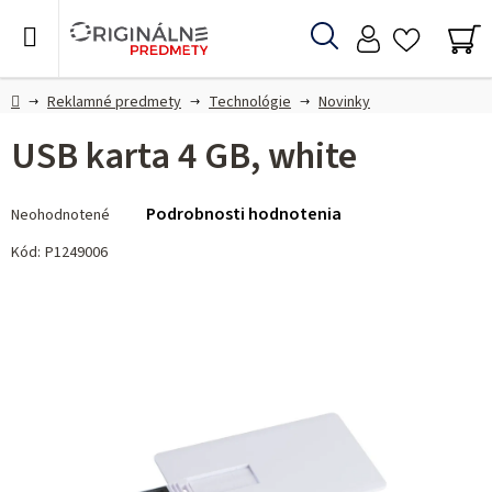
Prejsť
na
Hľadať
obsah
NÁ
KO
Domov
Reklamné predmety
Technológie
Novinky
USB karta 4 GB, white
Priemerné
Podrobnosti hodnotenia
Neohodnotené
hodnotenie
produktu
Kód:
P1249006
je
0,0
z 5
hviezdičiek.