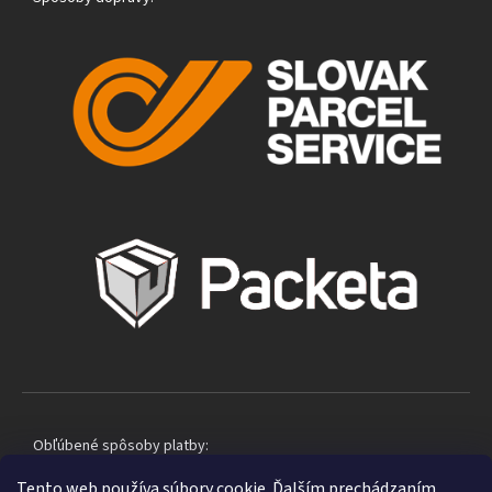
Obľúbené spôsoby platby:
Tento web používa súbory cookie. Ďalším prechádzaním