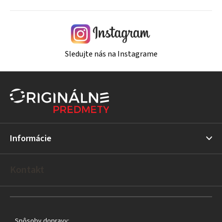
Sledujte nás na Instagrame
Z
á
p
ä
t
Informácie
i
e
Kontakt
Spôsoby dopravy: