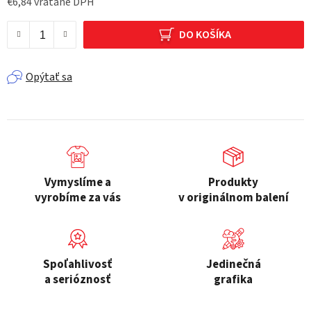
€6,84 vrátane DPH
Jednotková cena:
DO KOŠÍKA
Opýtať sa
Vymyslíme a
Produkty
vyrobíme za vás
v originálnom balení
Spoľahlivosť
Jedinečná
a serióznosť
grafika