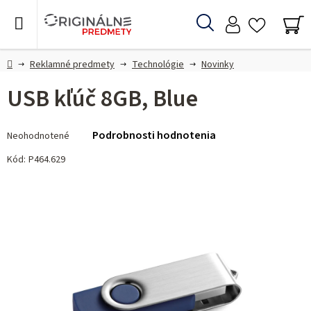
Prejsť
na
Hľadať
obsah
NÁ
KO
Domov
Reklamné predmety
Technológie
Novinky
USB kľúč 8GB, Blue
Priemerné
Podrobnosti hodnotenia
Neohodnotené
hodnotenie
produktu
Kód:
P464.629
je
0,0
z 5
hviezdičiek.