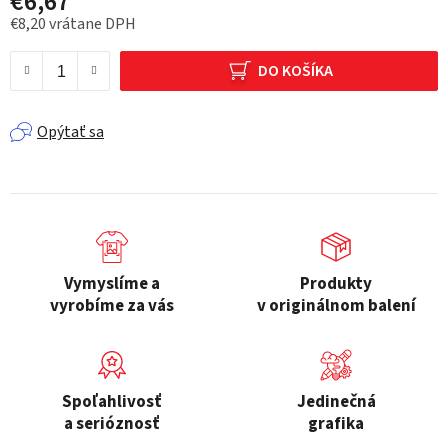
€6,67
€8,20 vrátane DPH
Jednotková cena:
DO KOŠÍKA
Opýtať sa
Vymyslíme a
Produkty
vyrobíme za vás
v originálnom balení
Spoľahlivosť
Jedinečná
a serióznosť
grafika