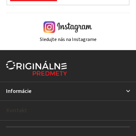
Sledujte nás na Instagrame
Z
á
p
ä
t
Informácie
i
e
Kontakt