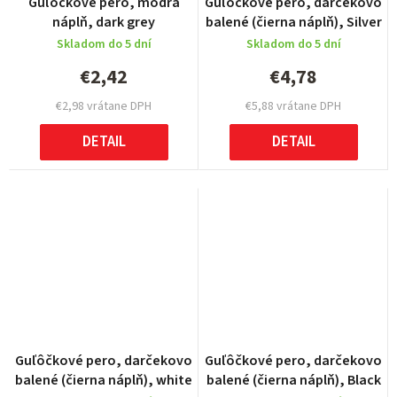
Guľôčkové pero, modrá
Guľôčkové pero, darčekovo
náplň, dark grey
balené (čierna náplň), Silver
Skladom do 5 dní
Skladom do 5 dní
€2,42
€4,78
€2,98 vrátane DPH
€5,88 vrátane DPH
DETAIL
DETAIL
Guľôčkové pero, darčekovo
Guľôčkové pero, darčekovo
balené (čierna náplň), white
balené (čierna náplň), Black