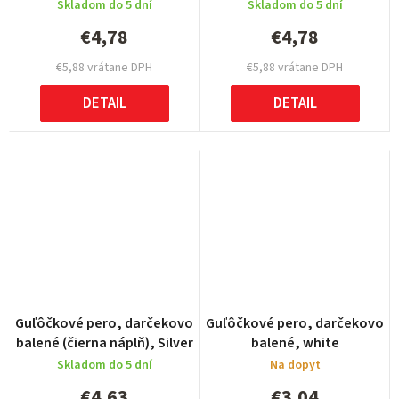
Skladom do 5 dní
Skladom do 5 dní
€4,78
€4,78
€5,88 vrátane DPH
€5,88 vrátane DPH
DETAIL
DETAIL
Guľôčkové pero, darčekovo
Guľôčkové pero, darčekovo
balené (čierna náplň), Silver
balené, white
Skladom do 5 dní
Na dopyt
€4,63
€3,04