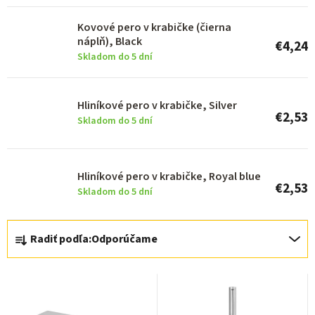
r
o
Kovové pero v krabičke (čierna
náplň), Black
€4,24
d
Skladom do 5 dní
u
k
Hliníkové pero v krabičke, Silver
t
€2,53
Skladom do 5 dní
o
v
Hliníkové pero v krabičke, Royal blue
€2,53
Skladom do 5 dní
R
Radiť podľa:
Odporúčame
a
d
e