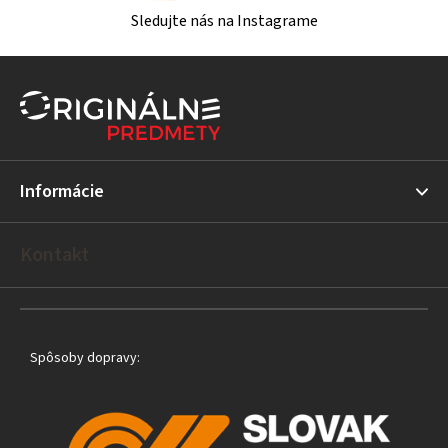
Sledujte nás na Instagrame
Z
á
p
ä
t
Informácie
i
e
Kontakt
Spôsoby dopravy: