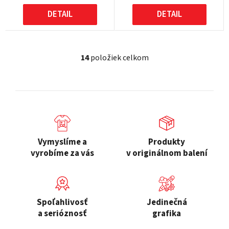
DETAIL
DETAIL
14
položiek celkom
O
v
l
á
d
a
c
Vymyslíme a
Produkty
i
vyrobíme za vás
v originálnom balení
e
p
r
v
Spoľahlivosť
Jedinečná
k
a serióznosť
grafika
y