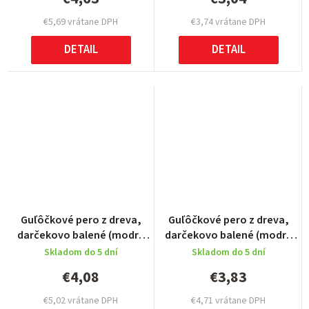
€5,69 vrátane DPH
€3,74 vrátane DPH
DETAIL
DETAIL
Guľôčkové pero z dreva,
Guľôčkové pero z dreva,
darčekovo balené (modrá
darčekovo balené (modrá
náplň), Brown
náplň), Brown
Skladom do 5 dní
Skladom do 5 dní
€4,08
€3,83
€5,02 vrátane DPH
€4,71 vrátane DPH