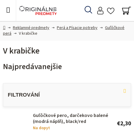
Prejsť
na
Hľadať
obsah
NÁ
KO
Domov
Reklamné predmety
Perá a Písacie potreby
Guľôčkové
perá
V krabičke
V krabičke
Najpredávanejšie
V
ý
p
i
Guľôčkové pero, darčekovo balené
s
(modrá náplň), black/red
€2,30
p
Na dopyt