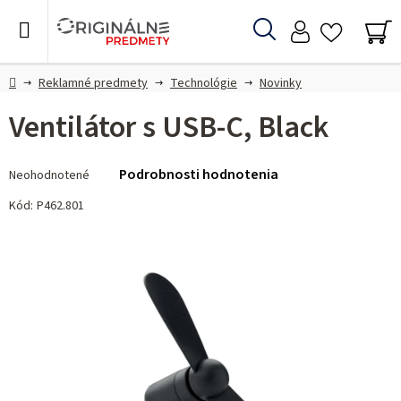
Prejsť
na
Hľadať
obsah
NÁ
KO
Domov
Reklamné predmety
Technológie
Novinky
Ventilátor s USB-C, Black
Priemerné
Podrobnosti hodnotenia
Neohodnotené
hodnotenie
produktu
Kód:
P462.801
je
0,0
z 5
hviezdičiek.