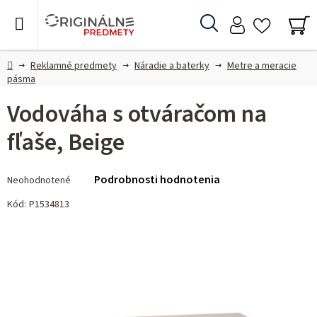
Prejsť
na
Hľadať
obsah
NÁ
KO
Domov
Reklamné predmety
Náradie a baterky
Metre a meracie
pásma
Vodováha s otváračom na
fľaše, Beige
Priemerné
Podrobnosti hodnotenia
Neohodnotené
hodnotenie
produktu
Kód:
P1534813
je
0,0
z 5
hviezdičiek.