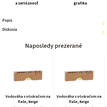
a serióznosť
grafika
Popis
Diskusia
Naposledy prezerané
Vodováha s otváračom na
Vodováha s otváračom na
fľaše, Beige
fľaše, Beige