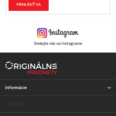
PRIHLÁSIŤ SA
Sledujte nás na Instagrame
Z
á
p
ä
t
Informácie
i
e
Kontakt