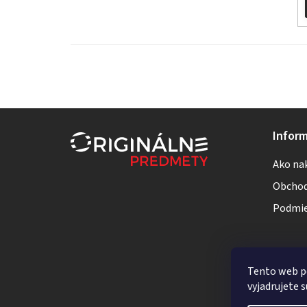
Z
Inform
á
Ako na
p
Obchod
ä
Podmie
t
i
Tento web p
e
vyjadrujete s