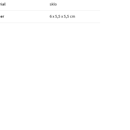
ial
sklo
er
6 x 5,5 x 5,5 cm