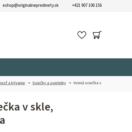
eshop
@
originalnepredmety.sk
+421 907 106 156
NÁKUPNÝ
KOŠÍK
osť a bývanie
Sviečky a svietniky
Vonná sviečka v
čka v skle,
a