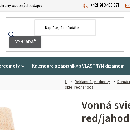
+421 918 455 271
hrany osobných údajov
predmety
Kalendáre a zápisníky s VLASTNÝM dizajnom
Domov
Reklamné predmety
Domácn
skle, red/jahoda
Vonná svie
red/jahod
Priemerné