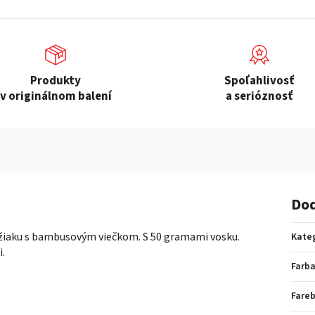
Produkty
Spoľahlivosť
v originálnom balení
a serióznosť
Dod
ržiaku s bambusovým viečkom. S 50 gramami vosku.
Kate
i.
Farb
Fare