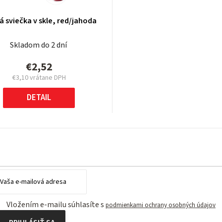
 sviečka v skle, red/jahoda
Skladom do 2 dní
€2,52
€3,10 vrátane DPH
Jednotková
cena:
DETAIL
Vložením e-mailu súhlasíte s
podmienkami ochrany osobných údajov