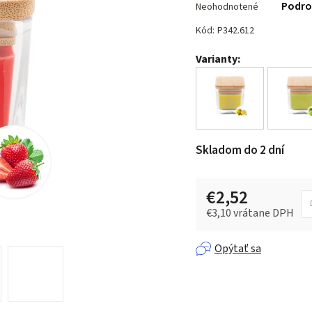
Podro
Neohodnotené
hodnotenie
produktu
Kód:
P342.612
je
Varianty:
0,0
z 5
hviezdičiek.
Skladom do 2 dní
€2,52
€3,10 vrátane DPH
Jednotková cena:
Opýtať sa