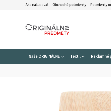
Prejsť
Ako nakupovať
Obchodné podmienky
Podmienky oc
na
obsah
Naše ORIGINÁLNE
Textil
Reklamné 