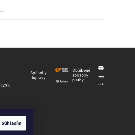
Obľúbené
Spôsoby
spôsoby
dopravy:
platby:
ty.sk
Súhlasím