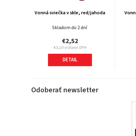
Vonná sviečka v skle, red/jahoda
Vonná
Skladom do 2 dní
€2,52
€3,10 vrátane DPH
Jednotková
cena:
DETAIL
Odoberať newsletter