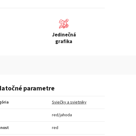
Jedinečná
grafika
atočné parametre
gória
Sviečky a svietniky
a
red/jahoda
bnost
red