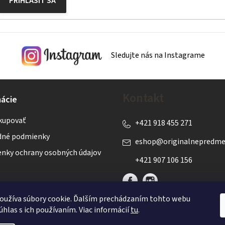
PRIHLÁSIŤ SA
Sledujte nás na Instagrame
Kontakt
ácie
kupovať
+421 918 455 271
né podmienky
eshop
@
originalnepredme
nky ochrany osobných údajov
+421 907 106 156
oužíva súbory cookie. Ďalším prechádzaním tohto webu
úhlas s ich používaním. Viac informácií
tu
.