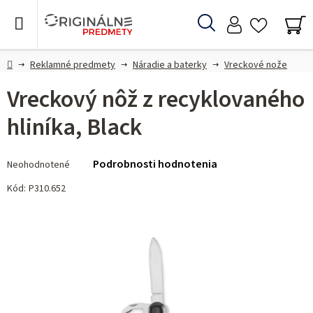
Prejsť
na
Hľadať
obsah
NÁ
KO
Domov
Reklamné predmety
Náradie a baterky
Vreckové nože
Vreckový nôž z recyklovaného
hliníka, Black
Priemerné
Podrobnosti hodnotenia
Neohodnotené
hodnotenie
produktu
Kód:
P310.652
je
0,0
z 5
hviezdičiek.