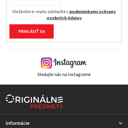
Vložením e-mailu súhlasíte s
podmienkami ochrany
osobných údajov
PRIHLÁSIŤ SA
Sledujte nás na Instagrame
Z
á
p
ä
t
Informácie