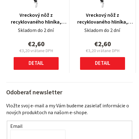
Vreckový nôž z
Vreckový nôž z
recyklovaného hliníka,
recyklovaného hliníka,
Black
Black
Skladom do 2 dní
Skladom do 2 dní
€2,60
€2,60
€3,20 vrátane DPH
€3,20 vrátane DPH
Jednotková
Jednotková
cena:
cena:
DETAIL
DETAIL
Odoberať newsletter
Vložte svoj e-mail a my Vám budeme zasielať informácie o
nových produktoch na našom e-shope.
Email