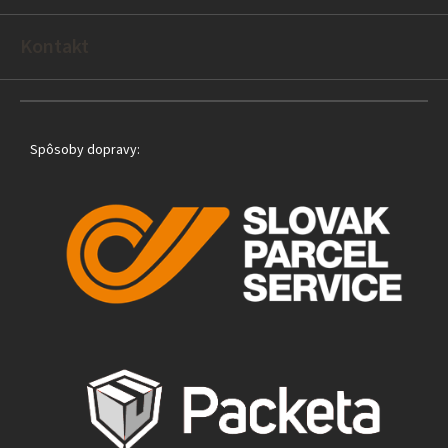
i
e
Kontakt
Spôsoby dopravy: