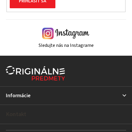
PRIHLÁSIŤ SA
Sledujte nás na Instagrame
Z
á
p
ä
t
Informácie
i
e
Kontakt