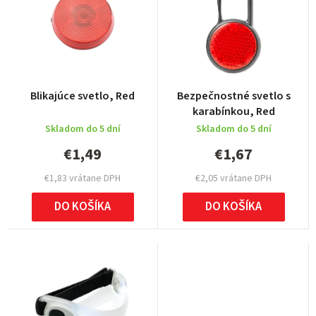
n
i
e
p
r
Blikajúce svetlo, Red
Bezpečnostné svetlo s
o
karabínkou, Red
d
Skladom do 5 dní
Skladom do 5 dní
u
€1,49
€1,67
k
€1,83 vrátane DPH
€2,05 vrátane DPH
t
DO KOŠÍKA
DO KOŠÍKA
o
v