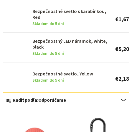
r
o
Bezpečnostné svetlo s karabínkou,
Red
€1,67
d
Skladom do 5 dní
u
k
Bezpečnostný LED náramok, white,
black
t
€5,20
Skladom do 5 dní
o
v
Bezpečnostné svetlo, Yellow
€2,18
Skladom do 5 dní
R
Radiť podľa:
Odporúčame
a
d
e