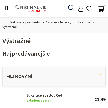
Prejsť
na
Hľadať
obsah
NÁ
KO
Domov
Reklamné predmety
Náradie a baterky
Svietidlá
Výstražné
Výstražné
Najpredávanejšie
V
ý
p
i
s
Blikajúce svetlo, Red
€1,49
Skladom do 5 dní
p