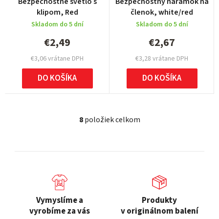
Bezpečnostné svetlo s
Bezpečnostný náramok na
klipom, Red
členok, white/red
Skladom do 5 dní
Skladom do 5 dní
€2,49
€2,67
€3,06 vrátane DPH
€3,28 vrátane DPH
DO KOŠÍKA
DO KOŠÍKA
8
položiek celkom
O
v
l
á
d
a
c
Vymyslíme a
Produkty
i
vyrobíme za vás
v originálnom balení
e