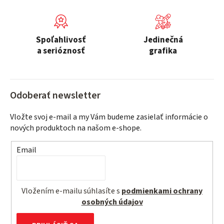
p
r
v
Spoľahlivosť
Jedinečná
k
a serióznosť
grafika
y
v
ý
Odoberať newsletter
p
i
Vložte svoj e-mail a my Vám budeme zasielať informácie o
s
nových produktoch na našom e-shope.
u
Email
Vložením e-mailu súhlasíte s
podmienkami ochrany
osobných údajov