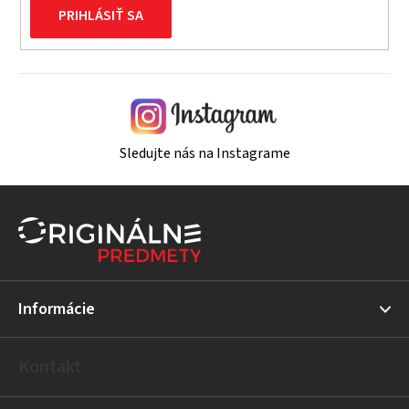
PRIHLÁSIŤ SA
Sledujte nás na Instagrame
Z
á
p
ä
t
Informácie
i
e
Kontakt