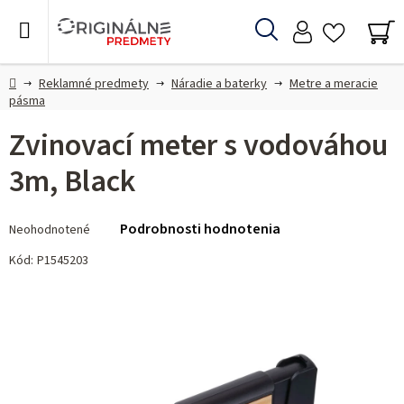
Prejsť
na
Hľadať
obsah
NÁ
KO
Domov
Reklamné predmety
Náradie a baterky
Metre a meracie
pásma
Zvinovací meter s vodováhou
3m, Black
Priemerné
Podrobnosti hodnotenia
Neohodnotené
hodnotenie
produktu
Kód:
P1545203
je
0,0
z 5
hviezdičiek.