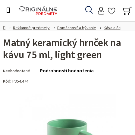
Prejsť
na
Hľadať
obsah
NÁ
KO
Domov
Reklamné predmety
Domácnosť a bývanie
Káva a čaj
Matný keramický hrnček na
kávu 75 ml, light green
Priemerné
Podrobnosti hodnotenia
Neohodnotené
hodnotenie
produktu
Kód:
P354.474
je
0,0
z 5
hviezdičiek.