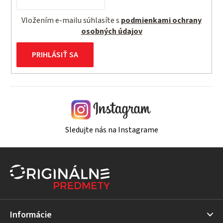
Vložením e-mailu súhlasíte s
podmienkami ochrany
osobných údajov
PRIHLÁSIŤ SA
Sledujte nás na Instagrame
Z
á
p
ä
t
Informácie