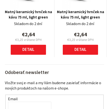
Matný keramický hrnček na
Matný keramický hrnček na
kávu 75 ml, light green
kávu 75 ml, light green
Skladom do 2 dní
Skladom do 2 dní
€2,64
€2,64
€3,25 vrátane DPH
€3,25 vrátane DPH
Jednotková
Jednotková
cena:
cena:
DETAIL
DETAIL
Odoberať newsletter
Vložte svoj e-mail a my Vám budeme zasielať informácie o
nových produktoch na našom e-shope.
Email