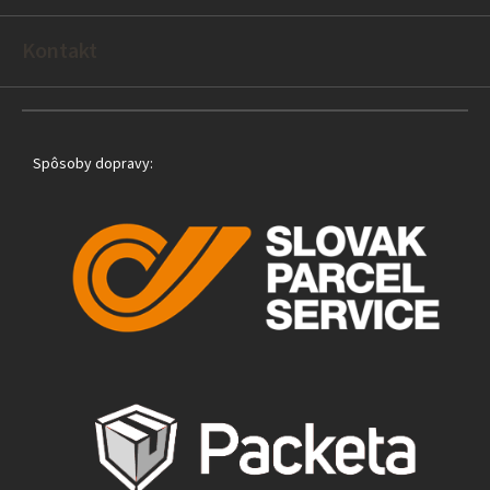
i
e
Kontakt
Spôsoby dopravy: