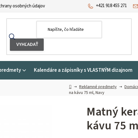
+421 918 455 271
hrany osobných údajov
predmety
Kalendáre a zápisníky s VLASTNÝM dizajnom
Domov
Reklamné predmety
Domácn
na kávu 75 ml, Navy
Matný ker
kávu 75 m
Priemerné