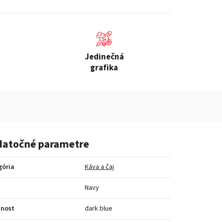
Jedinečná
grafika
atočné parametre
gória
Káva a čaj
a
Navy
bnost
dark blue