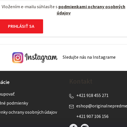
Vložením e-mailu súhlasíte s
podmienkami ochrany osobných
údajov
PRIHLÁSIŤ SA
Sledujte nás na Instagrame
Kontakt
ácie
kupovať
+421 918 455 271
né podmienky
eshop
@
originalnepredme
nky ochrany osobných údajov
+421 907 106 156