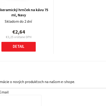
keramický hrnček na kávu 75
ml, Navy
Skladom do 2 dní
€2,64
€3,25 vrátane DPH
Jednotková
cena:
DETAIL
ormácie o nových produktoch na našom e-shope.
Email