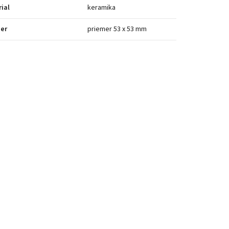
ial
keramika
er
priemer 53 x 53 mm