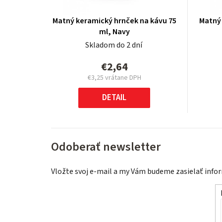
Matný keramický hrnček na kávu 75
Matný 
ml, Navy
Skladom do 2 dní
€2,64
€3,25 vrátane DPH
Jednotková
cena:
DETAIL
Odoberať newsletter
Vložte svoj e-mail a my Vám budeme zasielať inf