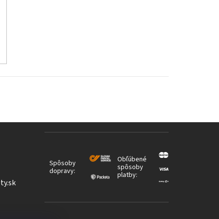
Obľúbené
Spôsoby
spôsoby
dopravy:
platby:
ty.sk