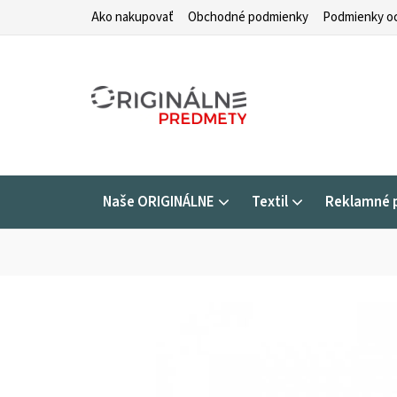
Prejsť
Ako nakupovať
Obchodné podmienky
Podmienky oc
na
obsah
Naše ORIGINÁLNE
Textil
Reklamné 