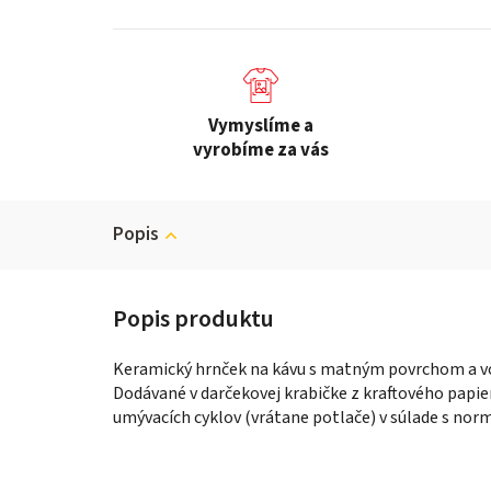
Vymyslíme a
vyrobíme za vás
Popis
Keramický hrnček na kávu s matným povrchom a v
Dodávané v darčekovej krabičke z kraftového papie
umývacích cyklov (vrátane potlače) v súlade s no