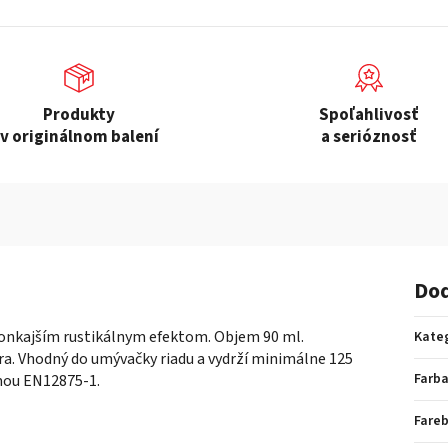
Produkty
Spoľahlivosť
v originálnom balení
a serióznosť
Dod
onkajším rustikálnym efektom. Objem 90 ml.
Kate
ra. Vhodný do umývačky riadu a vydrží minimálne 125
Farb
rmou EN12875-1.
Fare