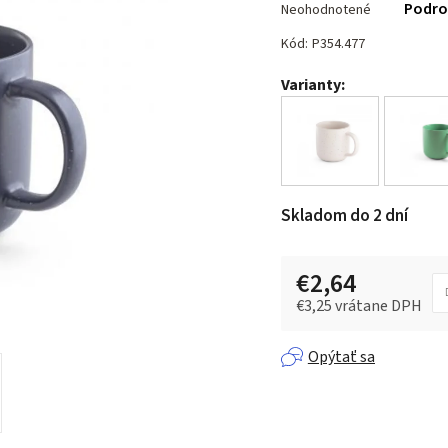
Podro
Neohodnotené
hodnotenie
produktu
Kód:
P354.477
je
Varianty:
0,0
z 5
hviezdičiek.
Skladom do 2 dní
€2,64
€3,25 vrátane DPH
Jednotková cena:
Opýtať sa