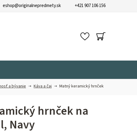
eshop
@
originalnepredmety.sk
+421 907 106 156
NÁKUPNÝ
KOŠÍK
osť a bývanie
Káva a čaj
Matný keramický hrnček
amický hrnček na
l, Navy