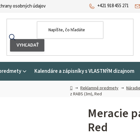
+421 918 455 271
hrany osobných údajov
predmety
Kalendáre a zápisníky s VLASTNÝM dizajnom
Domov
Reklamné predmety
Náradie
z RABS (3m), Red
Meracie p
Red
Priemerné