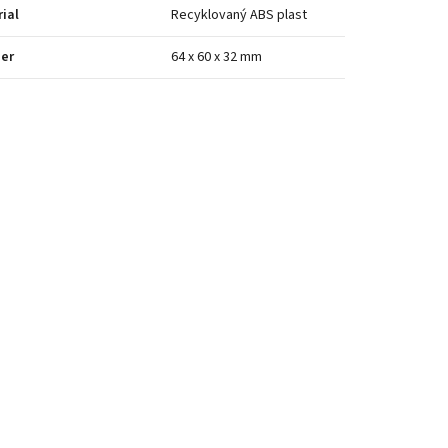
ial
Recyklovaný ABS plast
er
64 x 60 x 32 mm