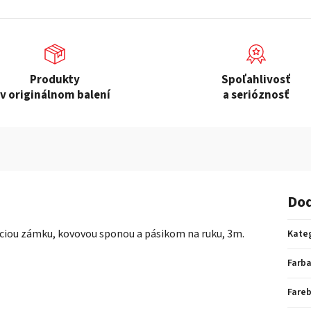
Produkty
Spoľahlivosť
v originálnom balení
a serióznosť
Dod
kciou zámku, kovovou sponou a pásikom na ruku, 3m.
Kate
Farb
Fare