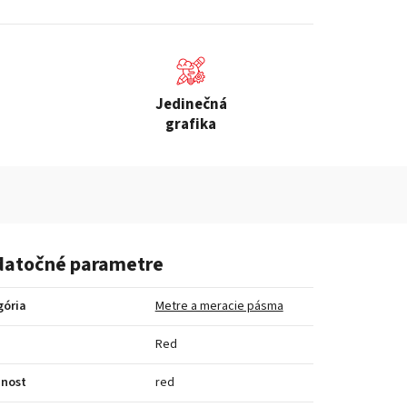
Jedinečná
grafika
atočné parametre
gória
Metre a meracie pásma
a
Red
bnost
red