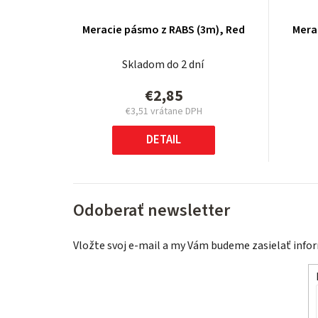
Meracie pásmo z RABS (3m), Red
Mera
Skladom do 2 dní
€2,85
€3,51 vrátane DPH
Jednotková
cena:
DETAIL
Odoberať newsletter
Vložte svoj e-mail a my Vám budeme zasielať inf