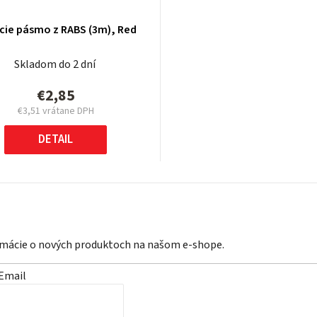
cie pásmo z RABS (3m), Red
Skladom do 2 dní
€2,85
€3,51 vrátane DPH
Jednotková
cena:
DETAIL
ormácie o nových produktoch na našom e-shope.
Email