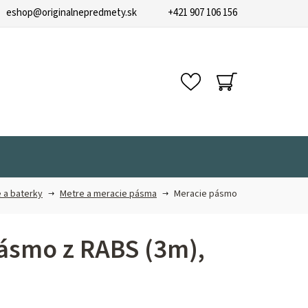
eshop
@
originalnepredmety.sk
+421 907 106 156
NÁKUPNÝ
KOŠÍK
 a baterky
Metre a meracie pásma
Meracie pásmo
ásmo z RABS (3m),