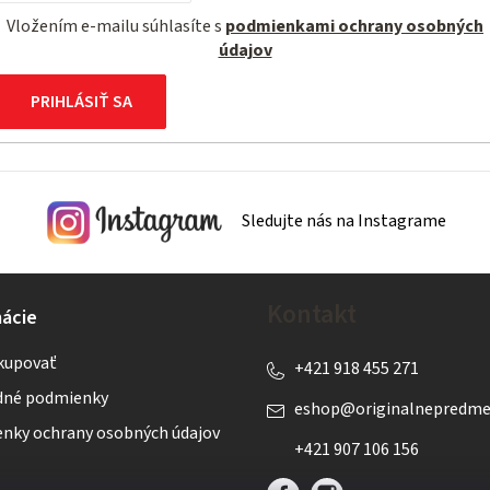
Vložením e-mailu súhlasíte s
podmienkami ochrany osobných
údajov
PRIHLÁSIŤ SA
Sledujte nás na Instagrame
Kontakt
ácie
kupovať
+421 918 455 271
né podmienky
eshop
@
originalnepredme
nky ochrany osobných údajov
+421 907 106 156