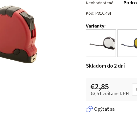
Podro
Neohodnotené
hodnotenie
produktu
Kód:
P310.491
je
Varianty:
0,0
z 5
hviezdičiek.
Skladom do 2 dní
€2,85
€3,51 vrátane DPH
Jednotková cena:
Opýtať sa