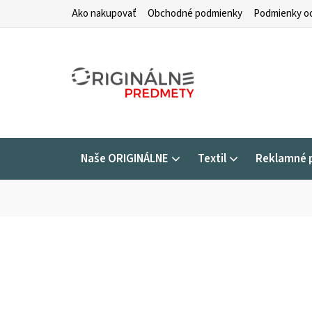
Prejsť
Ako nakupovať
Obchodné podmienky
Podmienky oc
na
obsah
Naše ORIGINÁLNE
Textil
Reklamné 