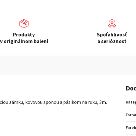
Produkty
Spoľahlivosť
v originálnom balení
a serióznosť
Dod
kciou zámku, kovovou sponou a pásikom na ruku, 3m.
Kate
Farb
Fare