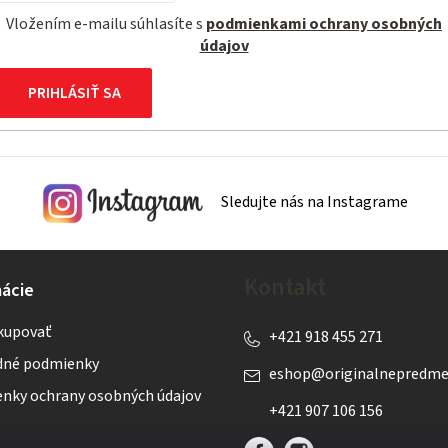
Vložením e-mailu súhlasíte s
podmienkami ochrany osobných
údajov
PRIHLÁSIŤ SA
Sledujte nás na Instagrame
Kontakt
ácie
kupovať
+421 918 455 271
né podmienky
eshop
@
originalnepredme
nky ochrany osobných údajov
+421 907 106 156