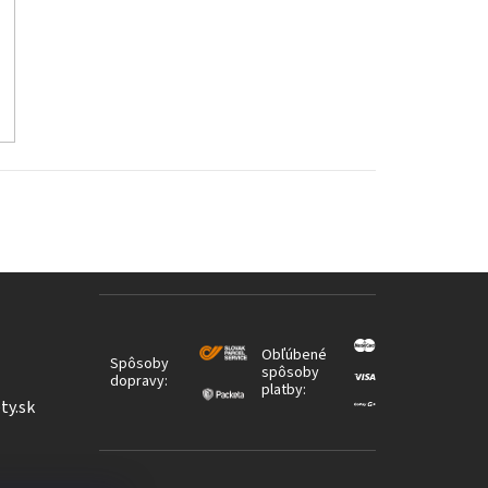
Obľúbené
Spôsoby
spôsoby
dopravy:
platby:
ty.sk