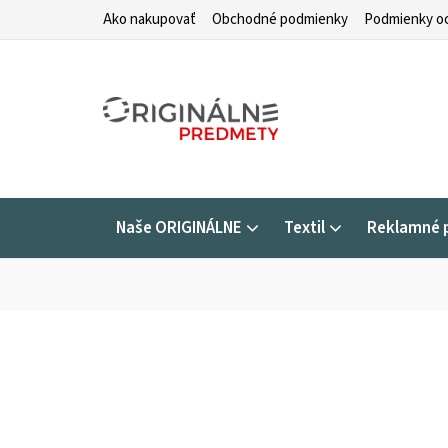
Prejsť
Ako nakupovať
Obchodné podmienky
Podmienky oc
na
obsah
Naše ORIGINÁLNE
Textil
Reklamné 