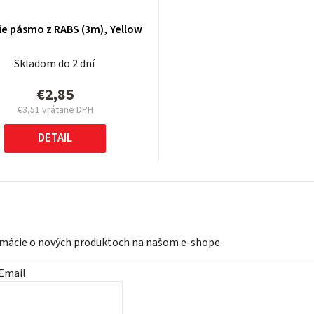
e pásmo z RABS (3m), Yellow
Skladom do 2 dní
€2,85
€3,51 vrátane DPH
Jednotková
cena:
DETAIL
ormácie o nových produktoch na našom e-shope.
Email