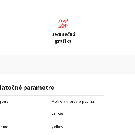
Jedinečná
grafika
atočné parametre
gória
Metre a meracie pásma
a
Yellow
bnost
yellow