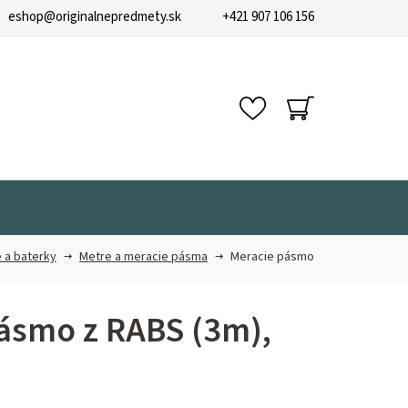
eshop
@
originalnepredmety.sk
+421 907 106 156
NÁKUPNÝ
KOŠÍK
 a baterky
Metre a meracie pásma
Meracie pásmo
ásmo z RABS (3m),