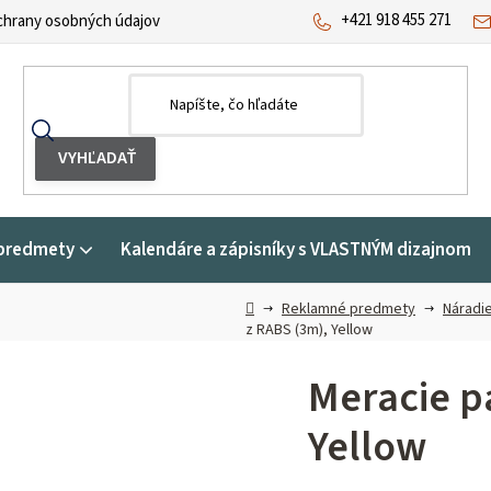
+421 918 455 271
hrany osobných údajov
predmety
Kalendáre a zápisníky s VLASTNÝM dizajnom
Domov
Reklamné predmety
Náradie
z RABS (3m), Yellow
Meracie p
Yellow
Priemerné