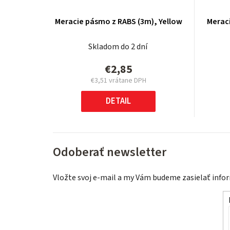
Meracie pásmo z RABS (3m), Yellow
Meraci
Skladom do 2 dní
€2,85
€3,51 vrátane DPH
Jednotková
cena:
DETAIL
Odoberať newsletter
Vložte svoj e-mail a my Vám budeme zasielať inf