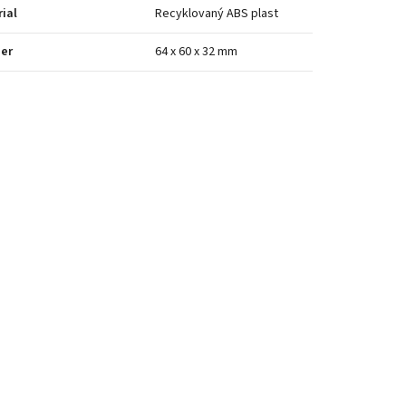
ial
Recyklovaný ABS plast
er
64 x 60 x 32 mm