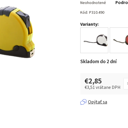
Podro
Neohodnotené
hodnotenie
produktu
Kód:
P310.490
je
Varianty:
0,0
z 5
hviezdičiek.
Skladom do 2 dní
€2,85
€3,51 vrátane DPH
Jednotková cena:
Opýtať sa