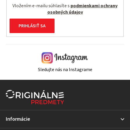
Vložením e-mailu súhlasíte s
podmienkami ochrany
osobných údajov
PRIHLÁSIŤ SA
Sledujte nás na Instagrame
Z
á
p
ä
t
Informácie
i