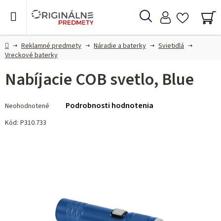
Prejsť
na
Hľadať
obsah
NÁ
KO
Domov
Reklamné predmety
Náradie a baterky
Svietidlá
Vreckové baterky
Nabíjacie COB svetlo, Blue
Priemerné
Podrobnosti hodnotenia
Neohodnotené
hodnotenie
produktu
Kód:
P310.733
je
0,0
z 5
hviezdičiek.