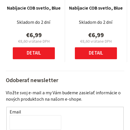
Nabíjacie COB svetlo, Blue
Nabíjacie COB svetlo, Blue
Skladom do 2 dní
Skladom do 2 dní
€6,99
€6,99
€8,60 vrátane DPH
€8,60 vrátane DPH
Jednotková
Jednotková
cena:
cena:
DETAIL
DETAIL
Odoberať newsletter
Vložte svoj e-mail a my Vám budeme zasielať informácie o
nových produktoch na našom e-shope.
Email