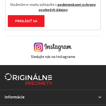
Vložením e-mailu súhlasíte s
podmienkami ochrany
osobných údajov
PRIHLÁSIŤ SA
Sledujte nás na Instagrame
Z
á
p
ä
t
Informácie
i