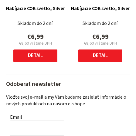
Nabíjacie COB svetlo, Silver
Nabíjacie COB svetlo, Silver
Skladom do 2 dní
Skladom do 2 dní
€6,99
€6,99
€8,60 vrátane DPH
€8,60 vrátane DPH
Jednotková
Jednotková
cena:
cena:
DETAIL
DETAIL
Odoberať newsletter
Vložte svoj e-mail a my Vám budeme zasielať informácie o
nových produktoch na našom e-shope.
Email