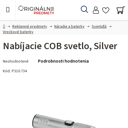
Prejsť
na
Hľadať
obsah
NÁ
KO
Domov
Reklamné predmety
Náradie a baterky
Svietidlá
Vreckové baterky
Nabíjacie COB svetlo, Silver
Priemerné
Podrobnosti hodnotenia
Neohodnotené
hodnotenie
produktu
Kód:
P310.734
je
0,0
z 5
hviezdičiek.